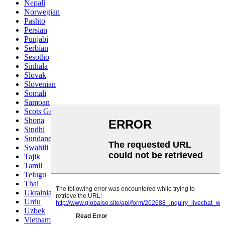
Nepali
Norwegian
Pashto
Persian
Punjabi
Serbian
Sesotho
Sinhala
Slovak
Slovenian
Somali
Samoan
Scots Gaelic
Shona
Sindhi
Sundanese
Swahili
Tajik
Tamil
Telugu
Thai
Ukrainian
Urdu
Uzbek
Vietnamese