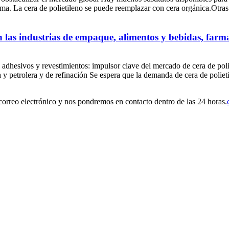
alma. La cera de polietileno se puede reemplazar con cera orgánica.Otras
n las industrias de empaque, alimentos y bebidas, farma
 adhesivos y revestimientos: impulsor clave del mercado de cera de poli
 y petrolera y de refinación Se espera que la demanda de cera de poliet
 correo electrónico y nos pondremos en contacto dentro de las 24 horas.