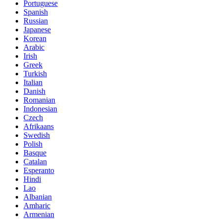
Portuguese
Spanish
Russian
Japanese
Korean
Arabic
Irish
Greek
Turkish
Italian
Danish
Romanian
Indonesian
Czech
Afrikaans
Swedish
Polish
Basque
Catalan
Esperanto
Hindi
Lao
Albanian
Amharic
Armenian