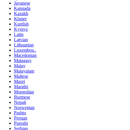
Javanese
Kannada
Kazakh
Khmer
Kurdish
Kyrgyz
Latin
Latvian
Lithuanian
Luxembou..
Macedonian
Malagasy
Malay
Malayalam
Maltese
Maori
Marathi
Mongolian
Burmese
Nepali
Norwegian
Pashto
Persian
Punjabi
Serbian