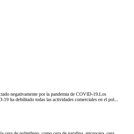
 afectado negativamente por la pandemia de COVID-19.Los
9 ha debilitado todas las actividades comerciales en el pol...
la cera de polietileno, como cera de parafina, microcera, cera