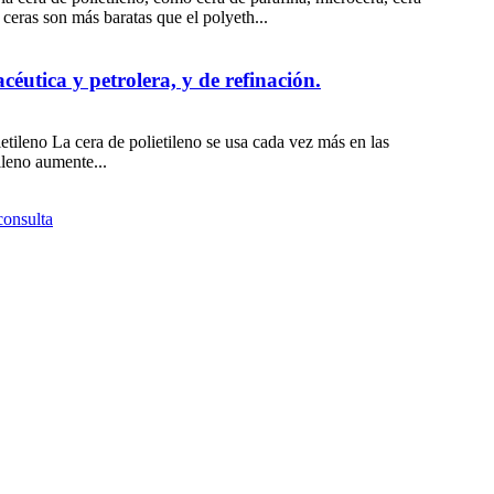
 ceras son más baratas que el polyeth...
céutica y petrolera, y de refinación.
etileno La cera de polietileno se usa cada vez más en las
ileno aumente...
consulta