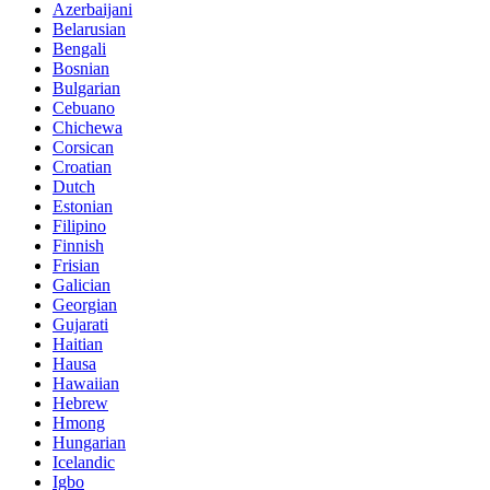
Azerbaijani
Belarusian
Bengali
Bosnian
Bulgarian
Cebuano
Chichewa
Corsican
Croatian
Dutch
Estonian
Filipino
Finnish
Frisian
Galician
Georgian
Gujarati
Haitian
Hausa
Hawaiian
Hebrew
Hmong
Hungarian
Icelandic
Igbo