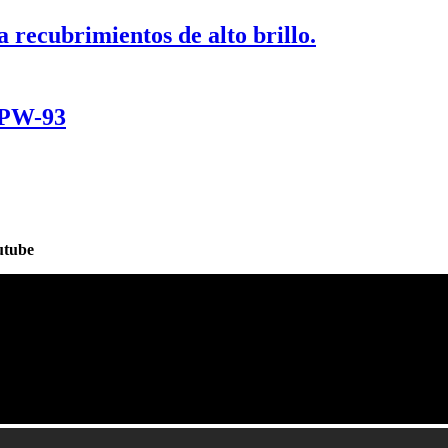
ecubrimientos de alto brillo.
PPW-93
utube