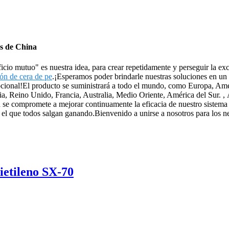
es de China
cio mutuo" es nuestra idea, para crear repetidamente y perseguir la exce
ón de cera de pe
.¡Esperamos poder brindarle nuestras soluciones en un
pcional!El producto se suministrará a todo el mundo, como Europa, Amér
Reino Unido, Francia, Australia, Medio Oriente, América del Sur. , Áfr
 se compromete a mejorar continuamente la eficacia de nuestro sistema 
n el que todos salgan ganando.Bienvenido a unirse a nosotros para los n
ietileno SX-70