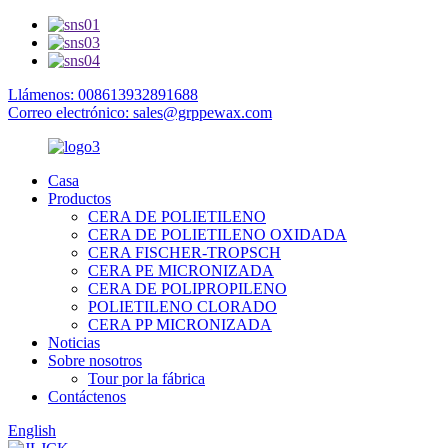
Llámenos: 008613932891688
Correo electrónico: sales@grppewax.com
Casa
Productos
CERA DE POLIETILENO
CERA DE POLIETILENO OXIDADA
CERA FISCHER-TROPSCH
CERA PE MICRONIZADA
CERA DE POLIPROPILENO
POLIETILENO CLORADO
CERA PP MICRONIZADA
Noticias
Sobre nosotros
Tour por la fábrica
Contáctenos
English